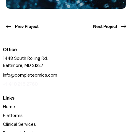
Prev Project
Next Project
Office
1448 South Rolling Rd,
Baltimore, MD 21227
info@completeomics.com
+1 410 215 2760
Links
Home
Platforms
Clinical Services